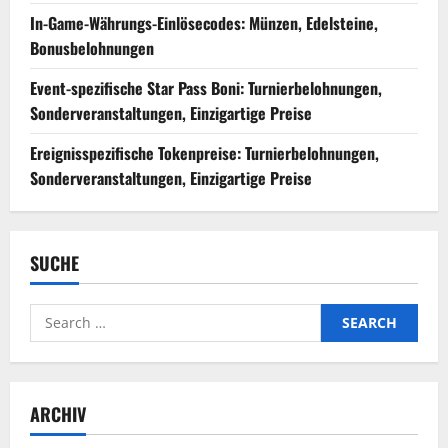
In-Game-Währungs-Einlösecodes: Münzen, Edelsteine,
Bonusbelohnungen
Event-spezifische Star Pass Boni: Turnierbelohnungen,
Sonderveranstaltungen, Einzigartige Preise
Ereignisspezifische Tokenpreise: Turnierbelohnungen,
Sonderveranstaltungen, Einzigartige Preise
SUCHE
Search
for:
ARCHIV