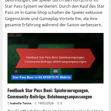
Belohnungen, die Spieler durch den Fortschritt im
Star Pass-System verdienen. Durch den Kauf des Star
Pass im In-Game-Shop schalten die Spieler exklusive
Gegenstände und Gameplay-Vorteile frei, die ihre
gesamte Erfahrung während der Saison verbessern.
Star Pass Boni in EA SPORTS FC Mobile
Feedback Star Pass Boni: Spieleranregungen,
Community-Beiträge, Belohnungsanpassungen
Isabella Torres
19/02/2026
0