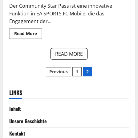
Der Community Star Pass ist eine innovative
Funktion in EA SPORTS FC Mobile, die das
Engagement der...
Read
Read More
more
about
Community
Star
READ MORE
Pass
Boni:
Spielerengagement,
Soziale
Posts
Previous
1
2
Herausforderungen,
Kollaborative
Belohnungen
pagination
LINKS
Inhalt
Unsere Geschichte
Kontakt