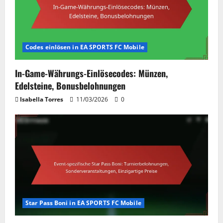
Codes einlösen in EA SPORTS FC Mobile
In-Game-Währungs-Einlösecodes: Münzen,
Edelsteine, Bonusbelohnungen
Isabella Torres
11/03/2026
0
Star Pass Boni in EA SPORTS FC Mobile