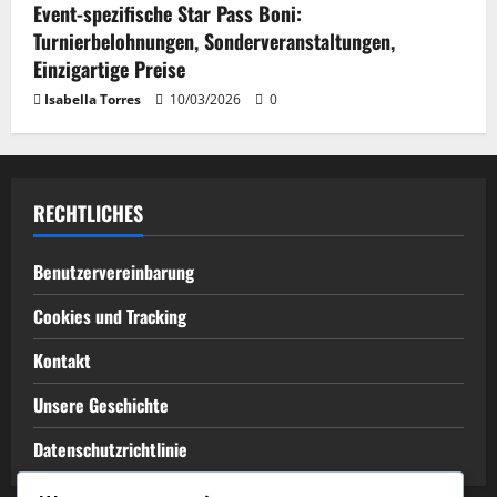
Event-spezifische Star Pass Boni:
Turnierbelohnungen, Sonderveranstaltungen,
Einzigartige Preise
Isabella Torres
10/03/2026
0
RECHTLICHES
Benutzervereinbarung
Cookies und Tracking
Kontakt
Unsere Geschichte
Datenschutzrichtlinie