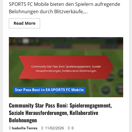
SPORTS FC Mobile bieten den Spielern aufregende
Belohnungen durch Blitzverkäufe,...
Read
Read More
more
about
Zeitlich
begrenzte
Star
Pass
Boni:
Blitzverkäufe,
Exklusiver
Zugang,
Werbeveranstaltungen
Star Pass Boni in EA SPORTS FC Mobile
Community Star Pass Boni: Spielerengagement,
Soziale Herausforderungen, Kollaborative
Belohnungen
Isabella Torres
11/02/2026
0