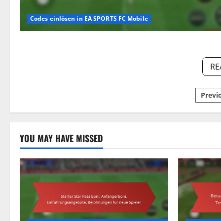
Codes einlösen in EA SPORTS FC Mobile
RE
Pos
Previ
pagi
YOU MAY HAVE MISSED