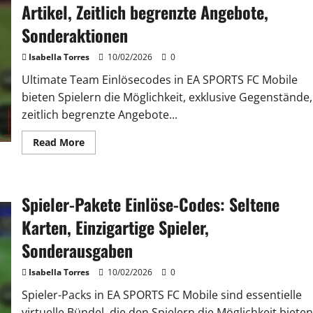
Besondere
Artikel, Zeitlich begrenzte Angebote,
Anerkennung
Sonderaktionen
Isabella Torres
10/02/2026
0
Ultimate Team Einlösecodes in EA SPORTS FC Mobile
bieten Spielern die Möglichkeit, exklusive Gegenstände,
zeitlich begrenzte Angebote...
Read
Read More
more
about
Ultimate
Team
Einlöse-
Spieler-Pakete Einlöse-Codes: Seltene
Codes:
Exklusive
Artikel,
Karten, Einzigartige Spieler,
Zeitlich
begrenzte
Sonderausgaben
Angebote,
Sonderaktionen
Isabella Torres
10/02/2026
0
Spieler-Packs in EA SPORTS FC Mobile sind essentielle
virtuelle Bündel, die den Spielern die Möglichkeit bieten