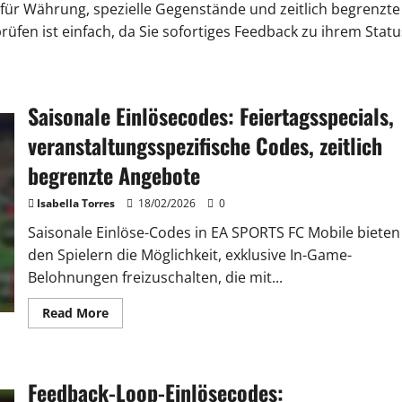
für Währung, spezielle Gegenstände und zeitlich begrenzte
üfen ist einfach, da Sie sofortiges Feedback zu ihrem Statu
Saisonale Einlösecodes: Feiertagsspecials,
veranstaltungsspezifische Codes, zeitlich
begrenzte Angebote
Isabella Torres
18/02/2026
0
Saisonale Einlöse-Codes in EA SPORTS FC Mobile bieten
den Spielern die Möglichkeit, exklusive In-Game-
Belohnungen freizuschalten, die mit...
Read
Read More
more
about
Saisonale
Einlösecodes:
Feiertagsspecials,
Feedback-Loop-Einlösecodes:
veranstaltungsspezifische
Codes,