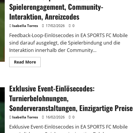
zeitlich
Spielerengagement, Community-
begrenzte
Angebote
Interaktion, Anreizcodes
Isabella Torres
17/02/2026
0
Feedback-Loop-Einlösecodes in EA SPORTS FC Mobile
sind darauf ausgelegt, die Spielerbindung und die
Interaktion innerhalb der Community...
Read
Read More
more
about
Feedback-
Loop-
Einlösecodes:
Exklusive Event-Einlösecodes:
Spielerengagement,
Community-
Interaktion,
Turnierbelohnungen,
Anreizcodes
Sonderveranstaltungen, Einzigartige Preise
Isabella Torres
16/02/2026
0
Exklusive Event-Einlösecodes in EA SPORTS FC Mobile