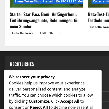
Event-Token-Shop-Preise in EA SPORTS FC Mobile
Codes einl
Starter Star Pass Boni: Anfängerboni,
Beta-Test-E
Einführungsangebote, Belohnungen für
Testbelohnu
neue Spieler
Isabella Torr
Isabella Torres
11/03/2026
0
RECHTLICHES
Benutzervereinbarung
We respect your privacy
Cookies help us improve your experience,
Cookies und Tracking
deliver personalized content, and analyze
traffic. You can choose which cookies to allow
Kontakt
by clicking
Customize
. Click
Accept All
to
Unsere Geschichte
consent or
Reject All
to decline non-essential