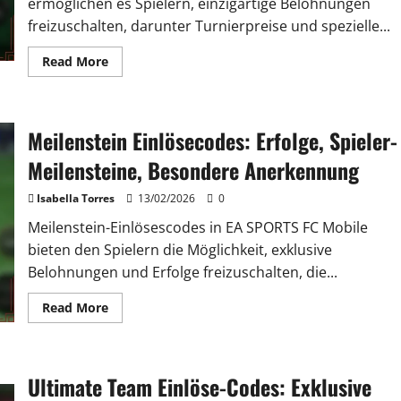
ermöglichen es Spielern, einzigartige Belohnungen
freizuschalten, darunter Turnierpreise und spezielle...
Read
Read More
more
about
Exklusive
Event-
Einlösecodes:
Meilenstein Einlösecodes: Erfolge, Spieler-
Turnierbelohnungen,
Sonderveranstaltungen,
Einzigartige
Meilensteine, Besondere Anerkennung
Preise
Isabella Torres
13/02/2026
0
Meilenstein-Einlösescodes in EA SPORTS FC Mobile
bieten den Spielern die Möglichkeit, exklusive
Belohnungen und Erfolge freizuschalten, die...
Read
Read More
more
about
Meilenstein
Einlösecodes:
Erfolge,
Ultimate Team Einlöse-Codes: Exklusive
Spieler-
Meilensteine,